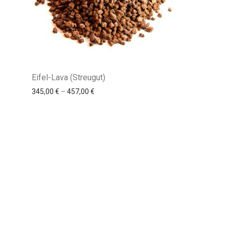
Eifel-Lava (Streugut)
345,00
€
–
457,00
€